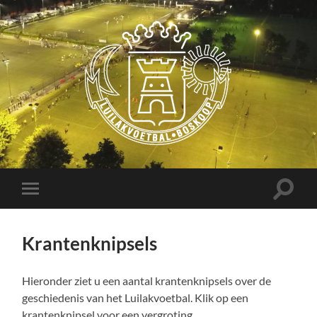
Luilakvoetbal
Boskoop
Toggle
Toggle
zoekve
mobiel
menu
Krantenknipsels
Hieronder ziet u een aantal krantenknipsels over de
geschiedenis van het Luilakvoetbal. Klik op een
krantenknipsel voor een vergroting.