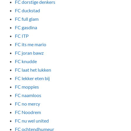
FC dorstige denkers
FC duckstad
FC full glam
FC gasdina
FC ITP
FC its me mario
FC joran bawz
FC knudde
FC laat het lukken
FC lekker eten bij
FC moppies
FC naamloos
FC no mercy
FC Noodrem
FC nu wel united
FC ochtendhumeur