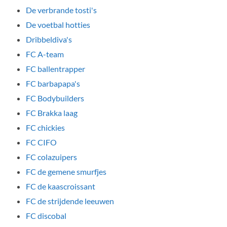
De verbrande tosti's
De voetbal hotties
Dribbeldiva's
FC A-team
FC ballentrapper
FC barbapapa's
FC Bodybuilders
FC Brakka laag
FC chickies
FC CIFO
FC colazuipers
FC de gemene smurfjes
FC de kaascroissant
FC de strijdende leeuwen
FC discobal