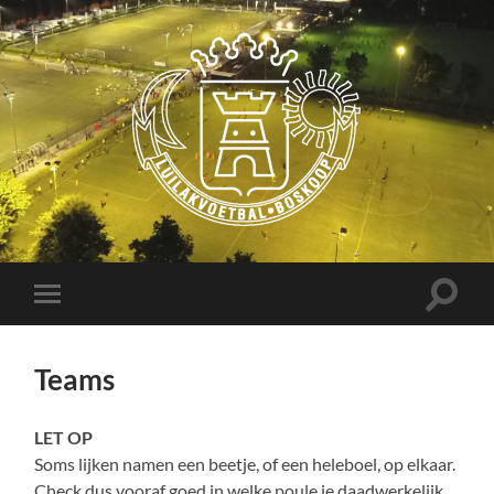
Luilakvoetbal
Boskoop
Toggle
Toggle
zoekve
mobiel
menu
Teams
LET OP
Soms lijken namen een beetje, of een heleboel, op elkaar.
Check dus vooraf goed in welke poule je daadwerkelijk