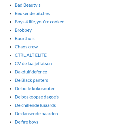
Bad Beauty's
Beukende bitches
Boys 4 life, you're cooked
Brobbey
Buurthuis
Chaos crew
CTRL ALT ELITE
CV de laaijeflatsen
Dakduif defence
De Black panters
De bolle kokosnoten
De boskoopse dagoe's
De chillende luiaards
De dansende paarden
De fire boys