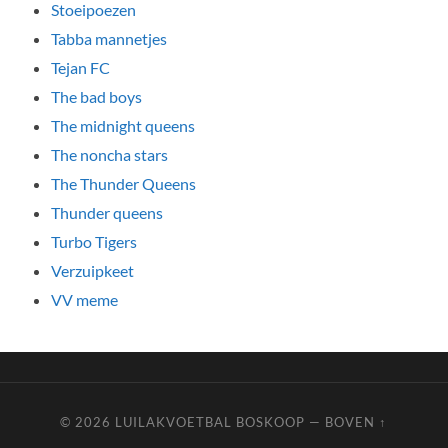
Stoeipoezen
Tabba mannetjes
Tejan FC
The bad boys
The midnight queens
The noncha stars
The Thunder Queens
Thunder queens
Turbo Tigers
Verzuipkeet
VV meme
© 2026
LUILAKVOETBAL BOSKOOP
—
BOVEN ↑