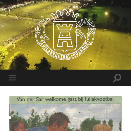
Luilakvoetbal
Boskoop
Toggle
Toggle
zoekve
mobiel
menu