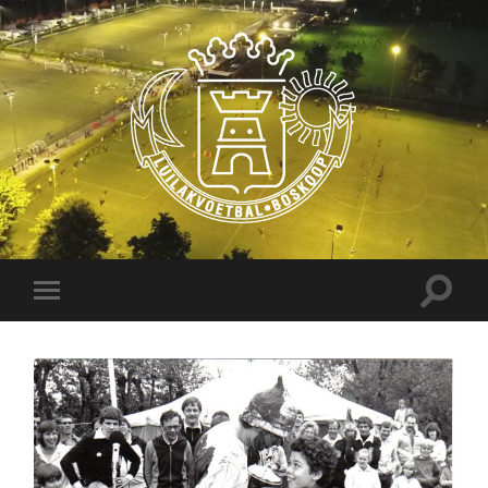
Luilakvoetbal
Boskoop
Toggle
Toggle
zoekve
mobiel
menu