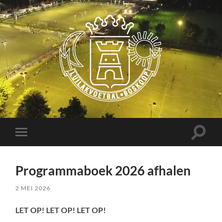
Luilakvoetbal
Boskoop
Toggle
Toggle
zoekve
mobiel
menu
Programmaboek 2026 afhalen
2 MEI 2026
LET OP! LET OP! LET OP!