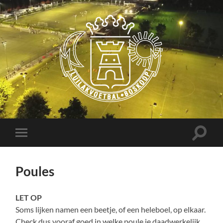
Luilakvoetbal
Boskoop
Toggle
Toggle
zoekve
mobiel
menu
Poules
LET OP
Soms lijken namen een beetje, of een heleboel, op elkaar.
Check dus vooraf goed in welke poule je daadwerkelijk