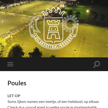
Luilakvoetbal
Boskoop
Toggle
Toggle
zoekve
mobiel
menu
Poules
LET OP
Soms lijken namen een beetje, of een heleboel, op elkaar.
Check dus vooraf goed in welke poule je daadwerkelijk