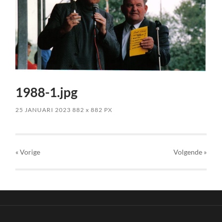
1988-1.jpg
25 JANUARI 2023
882
x
882 PX
« Vorige
Volgende
»