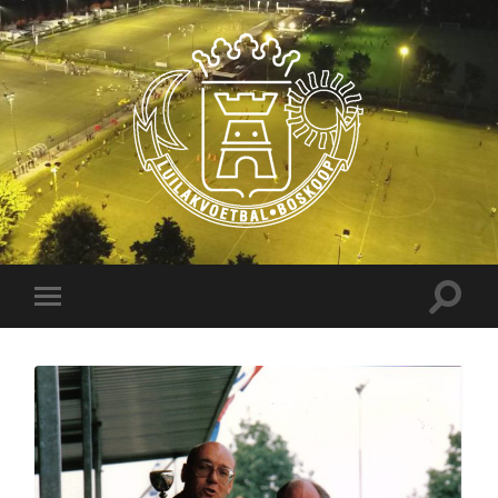
Luilakvoetbal
Boskoop
Toggle
Toggle
zoekve
mobiel
menu